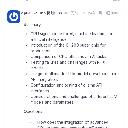
gpt-3.5-turbo 耗时3.8s
859天前
2024年3月30日 10:58
Summary:
GPU significance for AI, machine learning, and
artificial intelligence.
Introduction of the GH200 super chip for
production.
Comparison of GPU efficiency in AI tasks.
Testing failures and challenges with RTX
models.
Usage of ollama for LLM model downloads and
API integration.
Configuration and testing of ollama API
interfaces.
Considerations and challenges of different LLM
models and parameters.
Questions:
How does the integration of advanced
GPU technology impact the efficiency