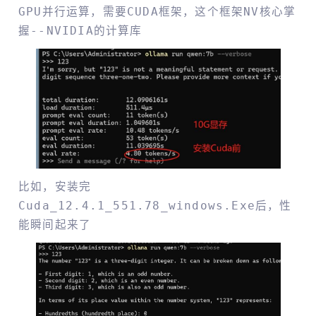
GPU并行运算，需要CUDA框架，这个框架NV核心掌
握--NVIDIA的计算库
比如，安装完
Cuda_12.4.1_551.78_windows.exe后，性
能瞬间起来了