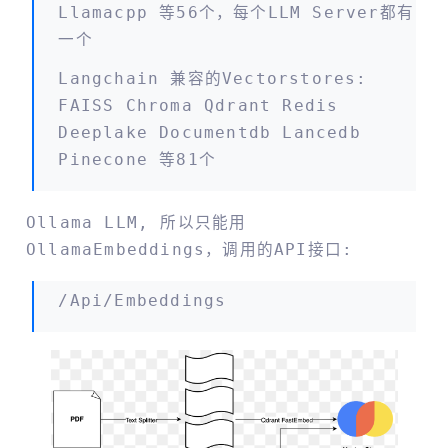
Llamacpp 等56个，每个LLM Server都有
一个
Langchain 兼容的vectorstores:
FAISS Chroma Qdrant Redis
Deeplake Documentdb Lancedb
Pinecone 等81个
Ollama LLM, 所以只能用
OllamaEmbeddings，调用的API接口:
/api/embeddings