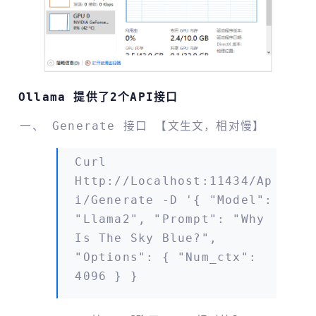
Ollama 提供了2个API接口
Generate 接口 【文生文，相对慢】
Curl
Http://localhost:11434/ap
I/generate -d '{ "model":
"llama2", "prompt": "Why
Is The Sky Blue?",
"options": { "num_ctx":
4096 } }