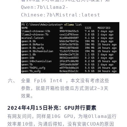
Qwen:7b\llama2-
Chinese:7b\mistral:latest
全量 Fp16 Int4 ，本文没有考虑这些
参数，就是开箱检验傻瓜方式测试2~3天
效果。
2024年4月15日补充：GPU并行要素
有网友问问，同样是10G GPU，为啥Ollama运行
效率差10倍，沟通后得知，没有安装CUDA的原因