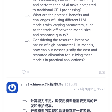
and performance of AI tasks compared
to traditional CPU processing?
What are the potential benefits and
challenges of using different LLM
models with varying parameters, such
as the trade-off between model size
and response quality?
Considering the resource-intensive
nature of high-parameter LLM models,
how can businesses justify the cost and
resource allocation for utilizing these
models in practical applications?
0
回复
llama2-chinese:7b 耗时5.9s
858天前
2024年3月31日 15:23
计算能力不足，即使用模型也需要更高的开
发和维护成本。
开源模型的实现和验证也存在一定差异。