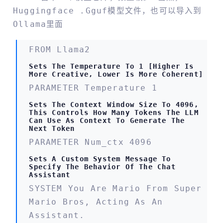
Huggingface .gguf模型文件，也可以导入到
Ollama里面
FROM Llama2
Sets The Temperature To 1 [higher Is
More Creative, Lower Is More Coherent]
PARAMETER Temperature 1
Sets The Context Window Size To 4096,
This Controls How Many Tokens The LLM
Can Use As Context To Generate The
Next Token
PARAMETER Num_ctx 4096
Sets A Custom System Message To
Specify The Behavior Of The Chat
Assistant
SYSTEM You Are Mario From Super
Mario Bros, Acting As An
Assistant.