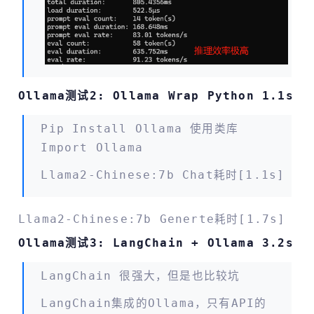
Ollama测试2: Ollama Wrap Python 1.1s
Pip Install Ollama 使用类库
Import Ollama
Llama2-Chinese:7b Chat耗时[1.1s]
Llama2-Chinese:7b Generte耗时[1.7s]
Ollama测试3: LangChain + Ollama 3.2s
LangChain 很强大，但是也比较坑
LangChain集成的ollama，只有API的