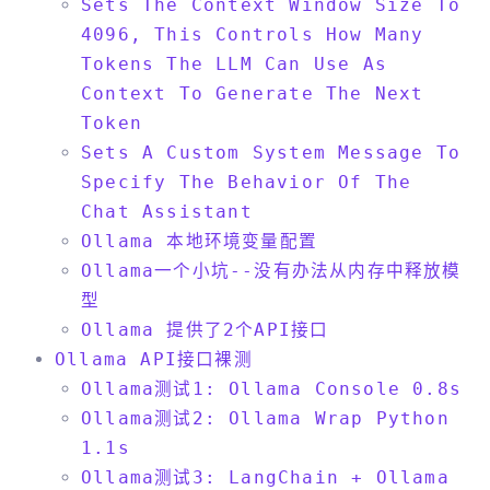
Sets The Context Window Size To
4096, This Controls How Many
Tokens The LLM Can Use As
Context To Generate The Next
Token
Sets A Custom System Message To
Specify The Behavior Of The
Chat Assistant
Ollama 本地环境变量配置
Ollama一个小坑--没有办法从内存中释放模
型
Ollama 提供了2个API接口
Ollama API接口裸测
Ollama测试1: Ollama Console 0.8s
Ollama测试2: Ollama Wrap Python
1.1s
Ollama测试3: LangChain + Ollama