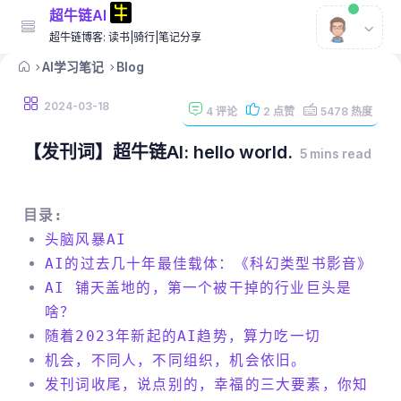
超牛链AI
超牛链博客: 读书|骑行|笔记分享
AI学习笔记
Blog
2024-03-18
4
评论
2
点赞
5478
热度
【发刊词】超牛链AI: hello world.
5 mins read
目录:
头脑风暴AI
AI的过去几十年最佳载体：《科幻类型书影音》
AI 铺天盖地的，第一个被干掉的行业巨头是
啥？
随着2023年新起的AI趋势，算力吃一切
机会，不同人，不同组织，机会依旧。
发刊词收尾，说点别的，幸福的三大要素，你知