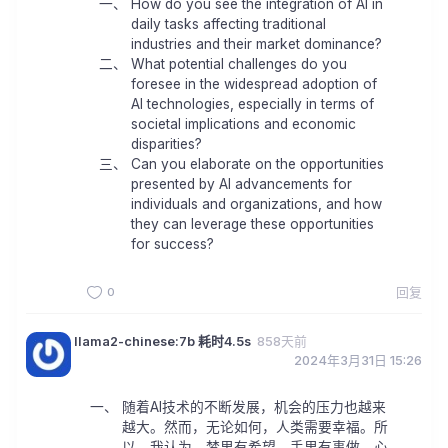
How do you see the integration of AI in
daily tasks affecting traditional
industries and their market dominance?
What potential challenges do you
foresee in the widespread adoption of
AI technologies, especially in terms of
societal implications and economic
disparities?
Can you elaborate on the opportunities
presented by AI advancements for
individuals and organizations, and how
they can leverage these opportunities
for success?
0
回复
llama2-chinese:7b 耗时4.5s
858天前
2024年3月31日 15:26
随着AI技术的不断发展，机会的压力也越来
越大。然而，无论如何，人类需要幸福。所
以，我认为，梦里有希望、手里有事做、心