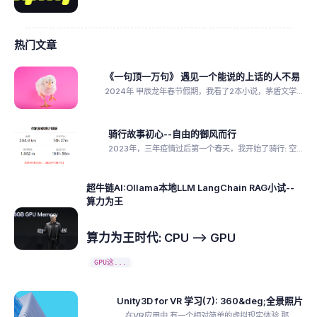
热门文章
《一句顶一万句》 遇见一个能说的上话的人不易
2024年 甲辰龙年春节假期，我看了2本小说，茅盾文学...
骑行故事初心--自由的御风而行
2023年，三年疫情过后第一个春天，我开始了骑行: 空...
超牛链AI:Ollama本地LLM LangChain RAG小试--
算力为王
算力为王时代: CPU --> GPU
GPU这...
Unity3D for VR 学习(7): 360&deg;全景照片
在VR应用中,有一个相对简单的虚拟现实体验,那...