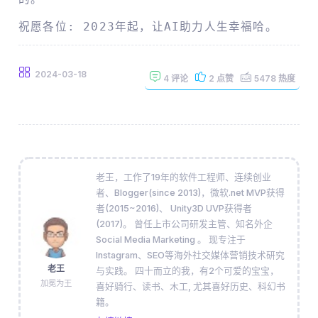
祝愿各位: 2023年起，让AI助力人生幸福哈。
2024-03-18
4
评论
2
点赞
5478
热度
老王，工作了19年的软件工程师、连续创业
者、Blogger(since 2013)，微软.net MVP获得
者(2015~2016)、 Unity3D UVP获得者
(2017)。 曾任上市公司研发主管、知名外企
Social Media Marketing 。 现专注于
Instagram、SEO等海外社交媒体营销技术研究
老王
与实践。 四十而立的我，有2个可爱的宝宝，
加冕为王
喜好骑行、读书、木工, 尤其喜好历史、科幻书
籍。