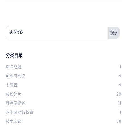
搜索博客
分类目录
SEO经验
1
AI学习笔记
4
书影音
4
成长碎片
29
程序员奶爸
11
超牛链骑行故事
1
技术杂谈
68