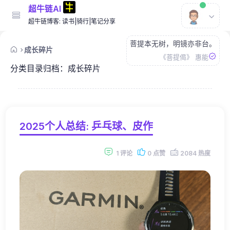
超牛链AI
超牛链博客: 读书|骑行|笔记分享
菩提本无树，明镜亦非台。
成长碎片
《菩提偈》 惠能
分类目录归档：
成长碎片
2025个人总结: 乒乓球、皮作
1 评论
0 点赞
2084 热度