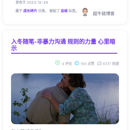
发布于 2023-12-29
属于
成长碎片
分类， 被贴了
总结
标签。
超牛链博客
入冬随笔-非暴力沟通 规则的力量 心里暗
示
4 评论
100 点赞
6317 热度