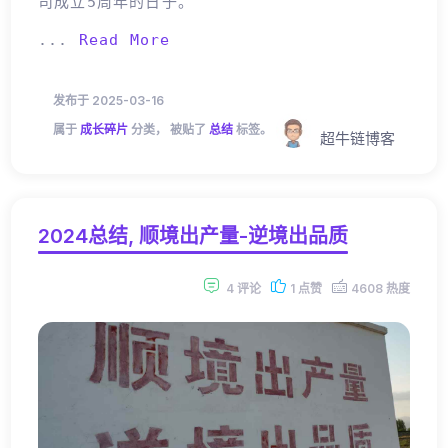
司成立5周年的日子。
...
Read More
发布于 2025-03-16
属于
成长碎片
分类， 被贴了
总结
标签。
超牛链博客
2024总结, 顺境出产量-逆境出品质
4 评论
1 点赞
4608 热度