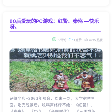
80后爱玩的PC游戏：红警、秦殇 —快乐
呀。
5 评论
1 点赞
4715 热度
记得非典—2003年那会，周末一到，大学宿舍里
面，吃完晚饭后，吆喝声络绎不绝：《红警》、
《秦殇》、《CS》、《帝国时代》、《三国群英