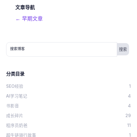
文章导航
←
早期文章
搜索博客
分类目录
SEO经验
1
AI学习笔记
4
书影音
4
成长碎片
29
程序员奶爸
11
超牛链骑行故事
1