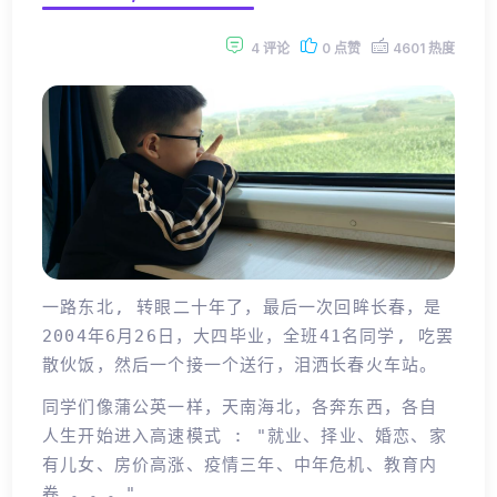
4 评论
0 点赞
4601 热度
一路东北, 转眼二十年了，最后一次回眸长春，是
2004年6月26日，大四毕业，全班41名同学, 吃罢
散伙饭，然后一个接一个送行，泪洒长春火车站。
同学们像蒲公英一样，天南海北，各奔东西，各自
人生开始进入高速模式 : "就业、择业、婚恋、家
有儿女、房价高涨、疫情三年、中年危机、教育内
卷 。。。"