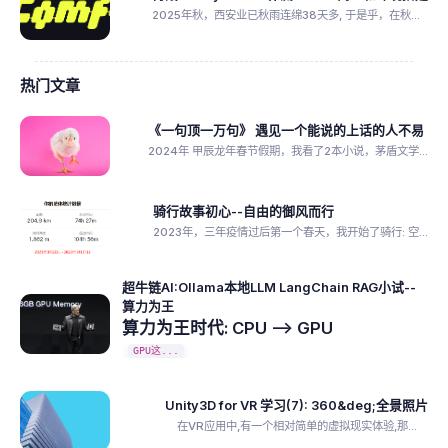
2025年秋，西安业已秋雨连绵38天多, 于是乎，在秋...
热门文章
《一句顶一万句》 遇见一个能说的上话的人不易
2024年 甲辰龙年春节假期，我看了2本小说，茅盾文学...
骑行故事初心--自由的御风而行
2023年，三年疫情过后第一个春天，我开始了骑行: 空...
超牛链AI:Ollama本地LLM LangChain RAG小试--
算力为王
算力为王时代: CPU --> GPU
GPU这...
Unity3D for VR 学习(7): 360&deg;全景照片
在VR应用中,有一个相对简单的虚拟现实体验,那...