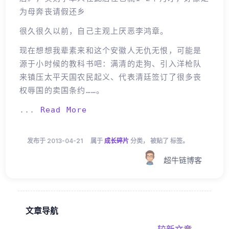
为母奔丧请假还乡
很久很久以前，自己主观上厌恶李鸿章。
现在想想我辈素来和这个安徽人无仇无恨，可能是
源于小时候的教科书吧：满清的走狗、引入洋枪队
来镇压太平天国农民起义、代表清廷签订了很多丧
权辱国的卖国条约……。
...
Read More
发布于 2013-04-21
属于
成长碎片
分类， 被贴了 标签。
超牛链博客
文章导航