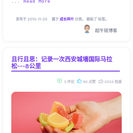
...
Read More
发布于 2013-11-20
属于
成长碎片
分类， 被贴了 标签。
超牛链博客
且行且思：记录一次西安城墙国际马拉
松---8公里
3 评论
90 点赞
4334 热度