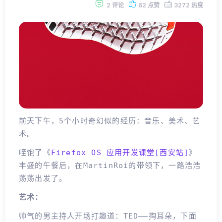
2 评论
62 点赞
3272 热度
前天下午，5个小时奇幻似的经历：音乐、美术、艺
术。
咥饱了《
Firefox OS 应用开发课堂[西安站]
》
丰盛的午餐后，在martinRoi的带领下，一路浩浩
荡荡出发了。
艺术：
帅气的男主持人开场打趣道：TED——掏耳朵，下面