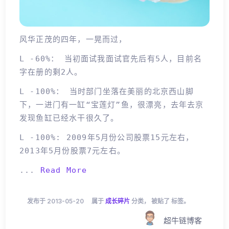
风华正茂的四年，一晃而过，
L -60%： 当初面试我面试官先后有5人，目前名
字在册的剩2人。
L -100%： 当时部门坐落在美丽的北京西山脚
下，一进门有一缸“宝莲灯”鱼，很漂亮，去年去京
发现鱼缸已经水干很久了。
L -100%: 2009年5月份公司股票15元左右，
2013年5月份股票7元左右。
...
Read More
发布于 2013-05-20
属于
成长碎片
分类， 被贴了 标签。
超牛链博客