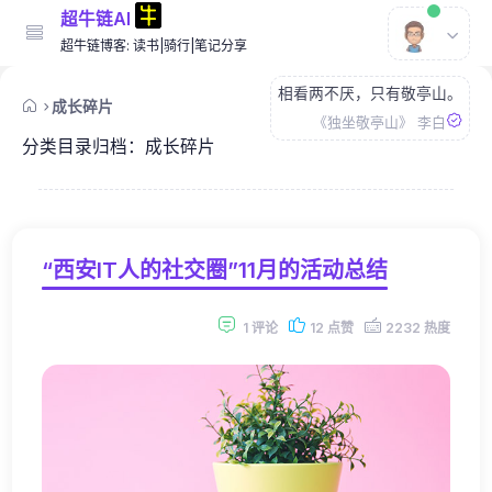
超牛链AI
超牛链博客: 读书|骑行|笔记分享
相看两不厌，只有敬亭山。
成长碎片
《独坐敬亭山》 李白
分类目录归档：
成长碎片
“西安IT人的社交圈”11月的活动总结
1 评论
12 点赞
2232 热度