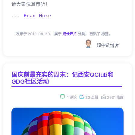
请大家洗耳恭听！
...
Read More
发布于 2013-09-23
属于
成长碎片
分类， 被贴了 标签。
超牛链博客
国庆前最充实的周末：记西安QClub和
GDG社区活动
1 评论
33 点赞
2531 热度