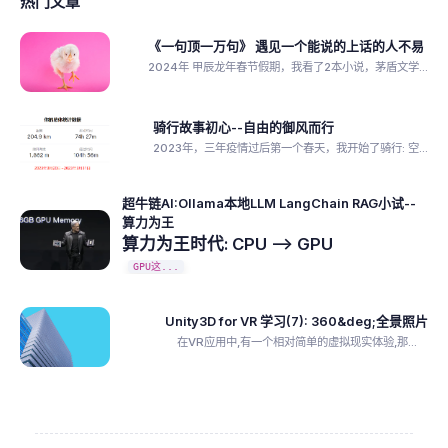
热门文章
《一句顶一万句》 遇见一个能说的上话的人不易
2024年 甲辰龙年春节假期，我看了2本小说，茅盾文学...
骑行故事初心--自由的御风而行
2023年，三年疫情过后第一个春天，我开始了骑行: 空...
超牛链AI:Ollama本地LLM LangChain RAG小试--
算力为王
算力为王时代: CPU --> GPU
GPU这...
Unity3D for VR 学习(7): 360&deg;全景照片
在VR应用中,有一个相对简单的虚拟现实体验,那...