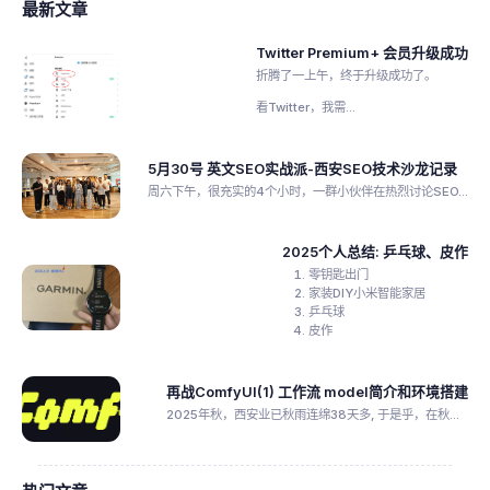
最新文章
Twitter Premium+ 会员升级成功
折腾了一上午，终于升级成功了。
看Twitter，我需...
5月30号 英文SEO实战派-西安SEO技术沙龙记录
周六下午，很充实的4个小时，一群小伙伴在热烈讨论SEO...
2025个人总结: 乒乓球、皮作
零钥匙出门
家装DIY小米智能家居
乒乓球
皮作
再战ComfyUI(1) 工作流 model简介和环境搭建
2025年秋，西安业已秋雨连绵38天多, 于是乎，在秋...