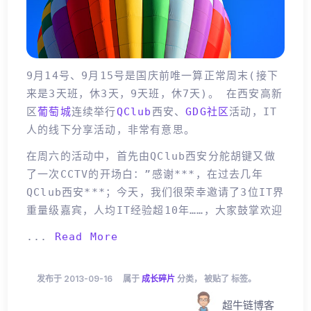
9月14号、9月15号是国庆前唯一算正常周末(接下
来是3天班，休3天，9天班，休7天)。 在西安高新
区
葡萄城
连续举行
QClub
西安、
GDG社区
活动，IT
人的线下分享活动，非常有意思。
在周六的活动中，首先由QClub西安分舵胡键又做
了一次CCTV的开场白：”感谢***，在过去几年
QClub西安***；今天，我们很荣幸邀请了3位IT界
重量级嘉宾，人均IT经验超10年……，大家鼓掌欢迎
...
Read More
发布于 2013-09-16
属于
成长碎片
分类， 被贴了 标签。
超牛链博客