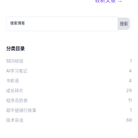
较新文章
→
搜索博客
分类目录
SEO经验
1
AI学习笔记
4
书影音
4
成长碎片
29
程序员奶爸
11
超牛链骑行故事
1
技术杂谈
68