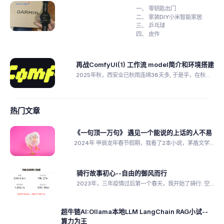
零钥匙出门
家装DIY小米智能家居
乒乓球
皮作
再战ComfyUI(1) 工作流 model简介和环境搭建
2025年秋，西安业已秋雨连绵38天多, 于是乎，在秋...
热门文章
《一句顶一万句》 遇见一个能说的上话的人不易
2024年 甲辰龙年春节假期，我看了2本小说，茅盾文学...
骑行故事初心--自由的御风而行
2023年，三年疫情过后第一个春天，我开始了骑行: 空...
超牛链AI:Ollama本地LLM LangChain RAG小试--
算力为王