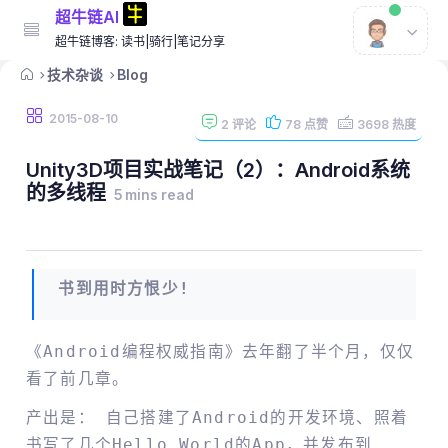
超牛链AI
超牛链博客: 读书|骑行|笔记分享
技术杂谈
Blog
2015-08-10
2
评论
78
点赞
3698
热度
Unity3D项目实战笔记（2）：Android系统
的多线程
5 mins read
书到用时方恨少!
《Android编程权威指南》去年翻了半个月，仅仅
看了前几章。
产出是： 自己搭建了Android的开发环境、照着
书写了几个Hello World的App，并发布到