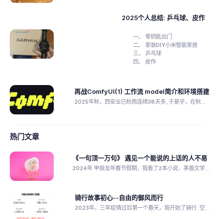
2025个人总结: 乒乓球、皮作
零钥匙出门
家装DIY小米智能家居
乒乓球
皮作
再战ComfyUI(1) 工作流 model简介和环境搭建
2025年秋，西安业已秋雨连绵38天多, 于是乎，在秋...
热门文章
《一句顶一万句》 遇见一个能说的上话的人不易
2024年 甲辰龙年春节假期，我看了2本小说，茅盾文学...
骑行故事初心--自由的御风而行
2023年，三年疫情过后第一个春天，我开始了骑行: 空...