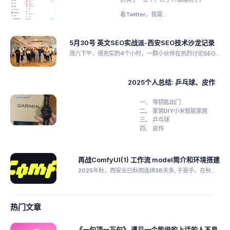
看Twitter，我需...
5月30号 英文SEO实战派-西安SEO技术沙龙记录
周六下午，很充实的4个小时，一群小伙伴在热烈讨论SEO...
2025个人总结: 乒乓球、皮作
零钥匙出门
家装DIY小米智能家居
乒乓球
皮作
再战ComfyUI(1) 工作流 model简介和环境搭建
2025年秋，西安业已秋雨连绵38天多, 于是乎，在秋...
热门文章
《一句顶一万句》 遇见一个能说的上话的人不易