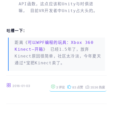
API函数，这点应该和Unity与时俱进
嘛， 目前VR开发者中Unity占大头的。
吐槽一下：
距离《
可以WPF编程的玩具：Xbox 360
Kinect–开箱
》 已经1.5年了，放弃
Kinect原因很简单，社区太冷淡，今年夏天
通过*宝把Kinect卖了。
2016-01-03
3
评论
83
点赞
3536
热度