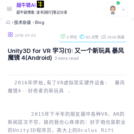
超牛链AI
超牛链博客: 读书|骑行|笔记分享
技术杂谈
Blog
2016-01-03
3
评论
83
点赞
3536
热度
Unity3D for VR 学习(1): 又一个新玩具 暴风
魔镜 4(Android)
3 mins read
2016年伊始,有了VR虚拟现实硬件设备: 暴风
魔镜4--好奇者的新玩具 .
2015年下半年的朋友圈中各种VR、AR的
新闻层次不穷，搞的我也心痒痒的：好歹咱也是职业
的Unity3D程序员，高大上的Oculus Rift