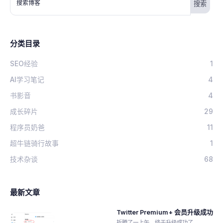
搜索博客
分类目录
SEO经验
1
AI学习笔记
4
书影音
4
成长碎片
29
程序员奶爸
11
超牛链骑行故事
1
技术杂谈
68
最新文章
Twitter Premium+ 会员升级成功
折腾了一上午，终于升级成功了。