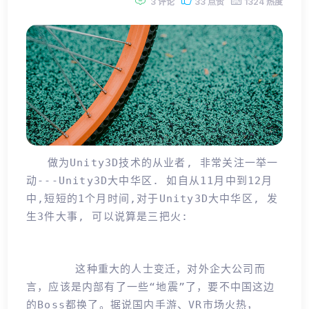
3 评论
33 点赞
1324 热度
做为Unity3D技术的从业者, 非常关注一举一
动---Unity3D大中华区. 如自从11月中到12月
中,短短的1个月时间,对于Unity3D大中华区, 发
生3件大事, 可以说算是三把火:
这种重大的人士变迁，对外企大公司而
言，应该是内部有了一些“地震”了，要不中国这边
的boss都换了。据说国内手游、VR市场火热，