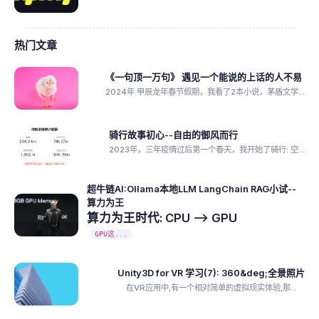
热门文章
《一句顶一万句》 遇见一个能说的上话的人不易
2024年 甲辰龙年春节假期，我看了2本小说，茅盾文学...
骑行故事初心--自由的御风而行
2023年，三年疫情过后第一个春天，我开始了骑行: 空...
超牛链AI:Ollama本地LLM LangChain RAG小试--
算力为王
算力为王时代: CPU --> GPU
GPU这...
Unity3D for VR 学习(7): 360&deg;全景照片
在VR应用中,有一个相对简单的虚拟现实体验,那...