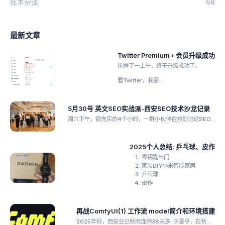
技术杂谈
68
最新文章
Twitter Premium+ 会员升级成功
折腾了一上午，终于升级成功了。
看Twitter，我需...
5月30号 英文SEO实战派-西安SEO技术沙龙记录
周六下午，很充实的4个小时，一群小伙伴在热烈讨论SEO...
2025个人总结: 乒乓球、皮作
零钥匙出门
家装DIY小米智能家居
乒乓球
皮作
再战ComfyUI(1) 工作流 model简介和环境搭建
2025年秋，西安业已秋雨连绵38天多, 于是乎，在秋...