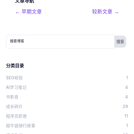
文章导航
←
早期文章
较新文章
→
搜索博客
分类目录
SEO经验
1
AI学习笔记
4
书影音
4
成长碎片
29
程序员奶爸
11
超牛链骑行故事
1