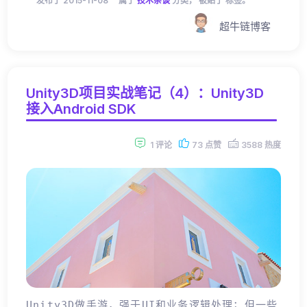
发布于 2015-11-08
属于
技术杂谈
分类， 被贴了 标签。
超牛链博客
Unity3D项目实战笔记（4）：Unity3D
接入Android SDK
1 评论
73 点赞
3588 热度
Unity3D做手游，强于UI和业务逻辑处理；但一些