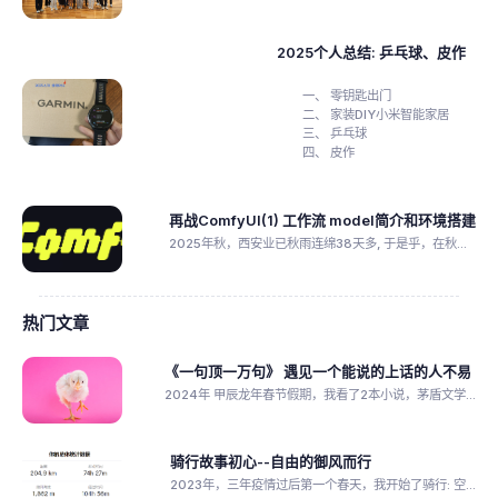
2025个人总结: 乒乓球、皮作
零钥匙出门
家装DIY小米智能家居
乒乓球
皮作
再战ComfyUI(1) 工作流 model简介和环境搭建
2025年秋，西安业已秋雨连绵38天多, 于是乎，在秋...
热门文章
《一句顶一万句》 遇见一个能说的上话的人不易
2024年 甲辰龙年春节假期，我看了2本小说，茅盾文学...
骑行故事初心--自由的御风而行
2023年，三年疫情过后第一个春天，我开始了骑行: 空...