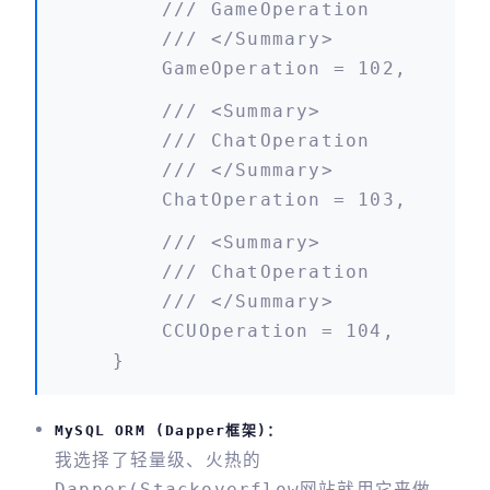
/// GameOperation
/// </summary>
GameOperation = 102,
/// <summary>
/// ChatOperation
/// </summary>
ChatOperation = 103,
/// <summary>
/// ChatOperation
/// </summary>
CCUOperation = 104,
}
MySQL ORM (Dapper框架)：
我选择了轻量级、火热的
Dapper(stackoverflow网站就用它来做