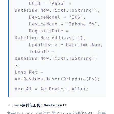
UUID = "aabb" +
DateTime.Now.Ticks.ToString(),
DeviceModel = "IOS",
DeviceName = "Iphone 5s",
RegisterDate =
DateTime.Now.AddDays(-1),
UpdateDate = DateTime.Now,
TokenID =
DateTime.Now.Ticks.ToString()
};
Long Ret =
Aa.Devices.InsertOrUpdate(dv);
Var A1 = Aa.Devices.All();
Json序列化工具：newtonsoft
本来Unity5.3已结自带了Json序列化API，但是