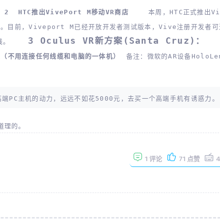
2 HTC推出VivePort M移动VR商店
本周，HTC正式推出Viv
局。
目前，Viveport M已经开放开发者测试版本，Vive注册开发者
3 Oculus VR新方案(Santa Cruz)：
线。
追踪技术（不用连接任何线缆和电脑的一体机）
备注：微软的AR设备HoloLe
高端PC主机的动力，远远不如花5000元，去买一个高端手机有诱惑力。
道理的。
1
评论
71
点赞