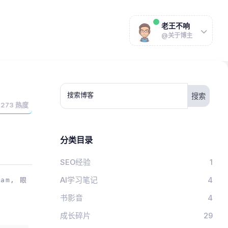
老王不响
@关于博主
搜索博客
4273
热度
分类目录
SEO经验
1
AI学习笔记
4
am, 眼
。
书影音
4
成长碎片
29