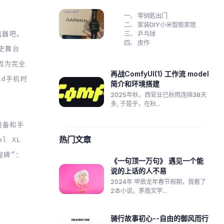
零钥匙出门
家装DIY小米智能家居
机器吧。
乒乓球
皮作
历史舞台
因为完全
再战ComfyUI(1) 工作流 model
id手机时
简介和环境搭建
2025年秋，西安业已秋雨连绵38天
多, 于是乎，在秋...
戴设备和手
热门文章
l XL
程碑”：
《一句顶一万句》 遇见一个能
说的上话的人不易
2024年 甲辰龙年春节假期，我看了
2本小说，茅盾文学...
骑行故事初心--自由的御风而行