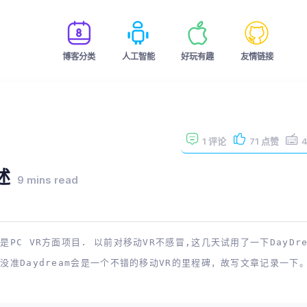
博客分类
人工智能
好玩有趣
友情链接
1
评论
71
点赞
概述
9 mins read
 VR方面项目. 以前对移动VR不感冒,这几天试用了一下DayDre
 没准Daydream会是一个不错的移动VR的里程碑，故写文章记录一下