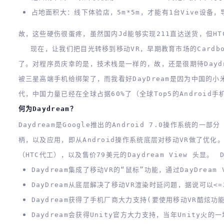
占地面积大：线下体验店，5m*5m，才能有1台Vive设备
故，这些硬伤很蛋疼，虽然国内jd能够实现211直达送货，但HT
现在，让我们把目光转移到移动VR，早期教育市场的Cardboar
了。对程序员庆幸的是，技术栈是一样的，故，还是很期待Daydr
被三星高端手机给绑架了，而我看好DayDream是因为中国的小米
代，中国力量已经在全球占据60%了（全球Top5的Android
何为Daydream？
Daydream是Google推出的Android 7.0操作系统的一部分
柄，以及应用，即从Android操作系统底层对移动VR做了优化
（HTC代工），以及售价79美元的Daydream View 头显。
Daydream集成了移动VR的“鼠标”功能，通过DayDream V
DayDream从底层解决了移动VR渲染时延问题，据说可以<=
Daydream获得了手机厂商大力支持(要使用移动VR酷炫功
Daydream会获得Unity官方大力支持，当年Unity火