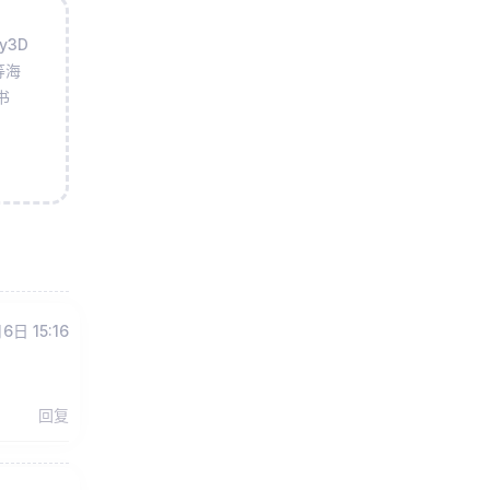
y3D
等海
书
6日 15:16
回复