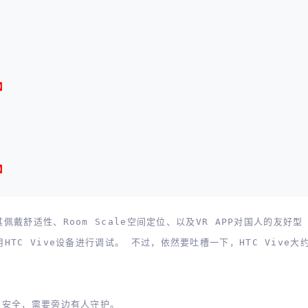
品】
品】
其佩戴舒适性、Room Scale空间定位、以及VR APP对国人的友好
HTC Vive设备进行调试。
不过，依然要吐槽一下，HTC Vive大
为了安全，需要旁边有人守护。