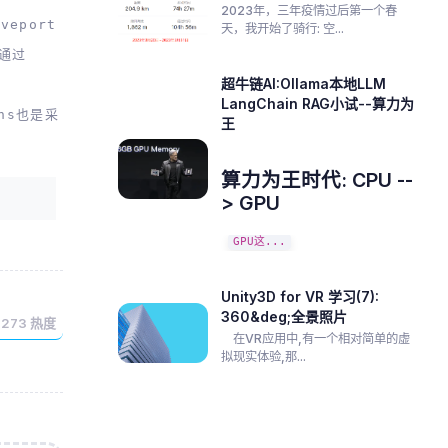
2023年，三年疫情过后第一个春
eport
天，我开始了骑行: 空...
可通过
超牛链AI:Ollama本地LLM
LangChain RAG小试--算力为
ns也是采
王
算力为王时代: CPU --
> GPU
GPU这...
Unity3D for VR 学习(7):
360&deg;全景照片
4273
热度
在VR应用中,有一个相对简单的虚
拟现实体验,那...