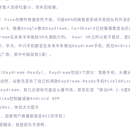
，导致人流吞吐量小，资本回收慢。
C Vive的硬件销量依然不佳，可能80%的销售是卖给开发团队的开发
d，随着Google推出Daydream，Cardboard已经慢慢要退出
eam在未来半年能给VR大潮助力的。 Gear VR之所以我不看好，是
、华为、中兴手机都会在未来半年推出Daydream手机，而在Andro
手机厂商，其中中国就有3家）。
 (Daydream-Ready), Daydream包括3个部分：智能手机、头
。自然，
谷歌先宣布了自己的两款Daydream-Ready手机Pixel&Pixe
Daydream，有几点很有可能会火爆市场，甚至实现 ”移动VR 2.0里
iew控制器或者Android APP
20ms，体验大大提升
能，迫使用户换最新骁龙821的手机)
的一塌糊涂，就是因为手游啊.