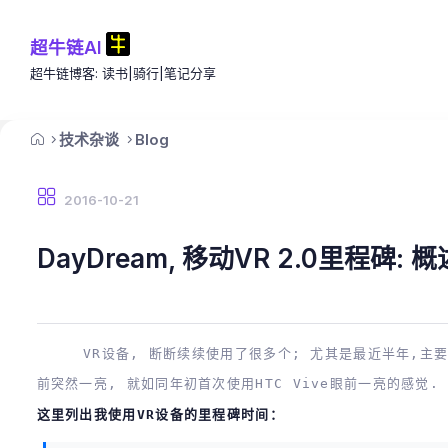
超牛链AI
超牛链博客: 读书|骑行|笔记分享
技术杂谈
Blog
2016-10-21
DayDream, 移动VR 2.0里程碑: 
VR设备, 断断续续使用了很多个; 尤其是最近半年,主要是PC
前突然一亮, 就如同年初首次使用HTC Vive眼前一亮的感觉.
这里列出我使用VR设备的里程碑时间：