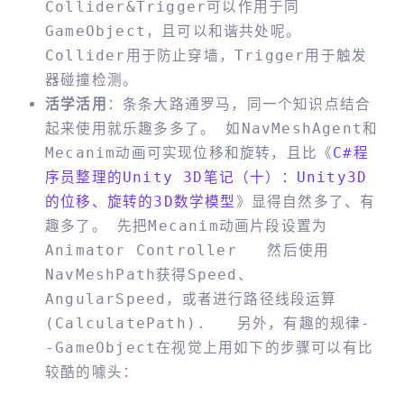
Collider&Trigger可以作用于同
GameObject，且可以和谐共处呢。
Collider用于防止穿墙，Trigger用于触发
器碰撞检测。
活学活用
：条条大路通罗马，同一个知识点结合
起来使用就乐趣多多了。 如NavMeshAgent和
Mecanim动画可实现位移和旋转，且比《
C#程
序员整理的Unity 3D笔记（十）：Unity3D
的位移、旋转的3D数学模型
》显得自然多了、有
趣多了。 先把Mecanim动画片段设置为
Animator Controller
然后使用
NavMeshPath获得Speed、
AngularSpeed，或者进行路径线段运算
(CalculatePath).
另外，有趣的规律-
-GameObject在视觉上用如下的步骤可以有比
较酷的噱头：