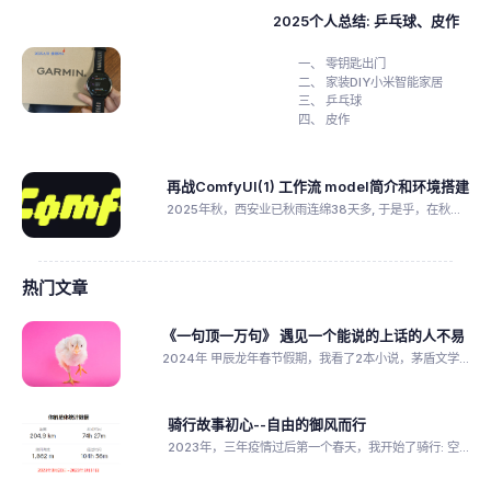
2025个人总结: 乒乓球、皮作
零钥匙出门
家装DIY小米智能家居
乒乓球
皮作
再战ComfyUI(1) 工作流 model简介和环境搭建
2025年秋，西安业已秋雨连绵38天多, 于是乎，在秋...
热门文章
《一句顶一万句》 遇见一个能说的上话的人不易
2024年 甲辰龙年春节假期，我看了2本小说，茅盾文学...
骑行故事初心--自由的御风而行
2023年，三年疫情过后第一个春天，我开始了骑行: 空...