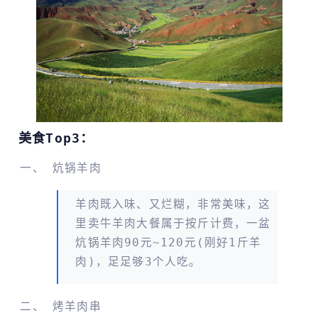
美食Top3：
炕锅羊肉
羊肉既入味、又烂糊，非常美味，这
里卖牛羊肉大餐属于按斤计费，一盆
炕锅羊肉90元~120元(刚好1斤羊
肉)，足足够3个人吃。
烤羊肉串