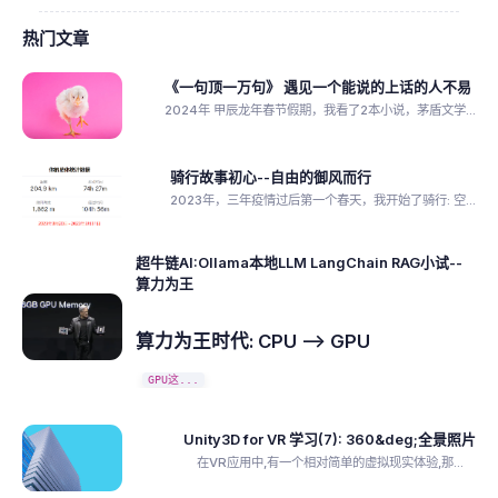
热门文章
《一句顶一万句》 遇见一个能说的上话的人不易
2024年 甲辰龙年春节假期，我看了2本小说，茅盾文学...
骑行故事初心--自由的御风而行
2023年，三年疫情过后第一个春天，我开始了骑行: 空...
超牛链AI:Ollama本地LLM LangChain RAG小试--
算力为王
算力为王时代: CPU --> GPU
GPU这...
Unity3D for VR 学习(7): 360&deg;全景照片
在VR应用中,有一个相对简单的虚拟现实体验,那...