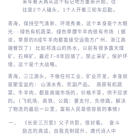
来年春天再从这个标记地方重新开始，往
往是2个人磕头，1个人开着三轮车后勤。
青海，保持空气清新、环境秀美，这个本身是个大眼
光--绿色有机蔬菜、绿色草膘牛羊肉很有市场 (据
说，草原的8成牛羊肉都直接空运南方广州、浙江高
端餐饮了) 比如祁连山的热水，以前有很多露天煤
矿、石绵矿，最近7~8年回填了，禁止采矿，保护环
境，这个是个大战略。
青海，三江源头，不做任何工业、矿业开发，本身就
是聚宝盆的: 山清水秀、农副产品。 高原有机蔬
菜、牛羊肉，都是高端市场的，价格不菲，供不应求
的。(飞机场、高铁、公路：要支付、先修路，解决
了物流的最后一公里，富裕人民是很容易的事情)
《长安三万里》父子共影，很好看。 奋斗
励志的高适，自我克制提升，唐代诗人中