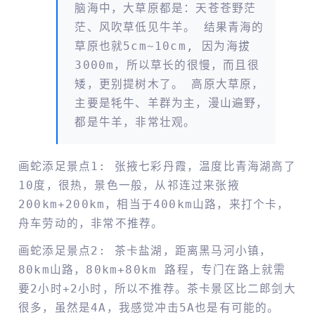
脑海中，大草原都是：天苍苍野茫
茫、风吹草低见牛羊。 结果青海的
草原也就5cm~10cm, 因为海拔
3000m，所以草长的很慢，而且很
矮，更别提树木了。 高原大草原，
主要是牦牛、羊群为主，漫山遍野，
都是牛羊，非常壮观。
画蛇添足景点1: 张掖七彩丹霞，温度比青海湖高了
10度，很热，景色一般，从祁连过来张掖
200km+200km，相当于400km山路，来打个卡，
舟车劳动的，非常不推荐。
画蛇添足景点2: 茶卡盐湖，距离黑马河小镇，
80km山路，80km+80km 路程，专门在路上就需
要2小时+2小时，所以不推荐。茶卡景区比二郎剑大
很多，虽然是4A，我感觉冲击5A也是有可能的。