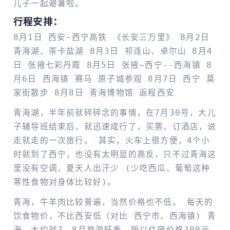
儿子一起避暑啦。
行程安排：
8月1日 西安~西宁高铁 《长安三万里》 8月2日
青海湖、茶卡盐湖 8月3日 祁连山、卓尔山 8月4
日 张掖七彩丹霞 8月5日 张掖~西宁--西海镇 8
月6日 西海镇 赛马 原子城参观 8月7日 西宁 莫
家街散步 8月8日 青海博物馆 返程西安
青海湖，半年前就碎碎念的事情，在7月30号，大儿
子辅导班结束后，就迅速成行了，买票、订酒店，说
走就走的一次旅行。 其实，火车上很方便，4个小
时就到了西宁，也没有太明显的高反，只不过青海这
里没有空调、夏天人出汗少 (少吃西瓜、葡萄这种
寒性食物对身体比较好)。
青海，牛羊肉比较普遍，当然价格也不低。 每天的
饮食物价，不比西安低（对比 西宁市、西海镇) 青
海，大约就7、8月旅游旺季，所以住宿价格300元