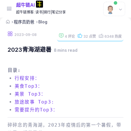
超牛链AI
超牛链博客: 读书|骑行|笔记分享
程序员奶爸
Blog
2023-09-08
4
评论
32
点赞
6348
热度
2023青海湖避暑
8 mins read
目录:
行程安排：
美食Top3：
美景 Top3：
旅途故事 Top3:
需要提升的Top3：
碎碎念的青海湖，2023年疫情后的第一个暑假，带