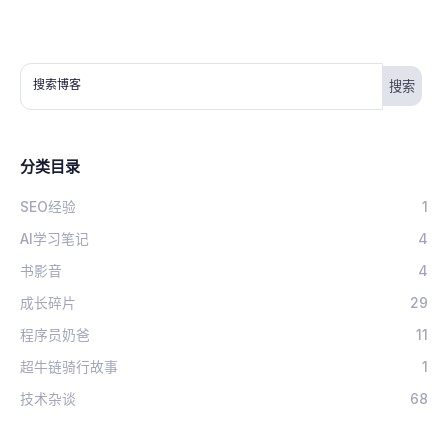
搜索博客
分类目录
SEO经验
1
AI学习笔记
4
书影音
4
成长碎片
29
程序员奶爸
11
超牛链骑行故事
1
技术杂谈
68